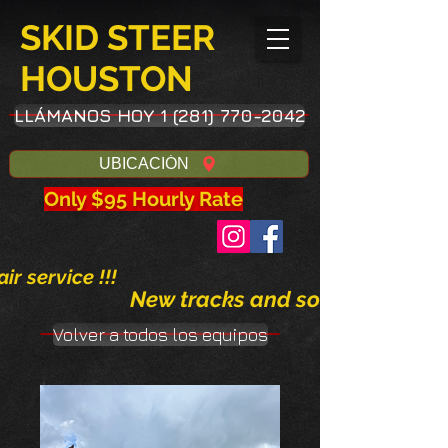
SKID STEER
HOUSTON
LLÁMANOS HOY 1 (281) 770-2042
UBICACIÓN
Only $95 Hourly Rate
ir service !!!
New tracks and solid tires avai
Volver a todos los equipos