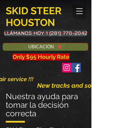
SKID STEER
HOUSTON
LLÁMANOS HOY 1 (281) 770-2042
UBICACIÓN
Only $95 Hourly Rate
ir service !!!
New tracks and solid tires avai
Nuestra ayuda para
tomar la decisión
correcta